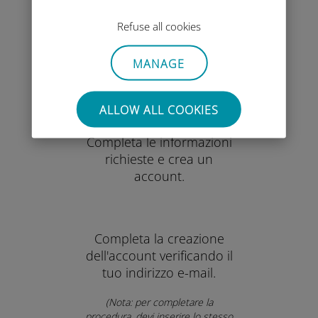
Refuse all cookies
Verrai automaticamente
reindirizzato dall'app
MANAGE
MINi a Ubigi.me, fai clic
su
"Inizia ora"
.
ALLOW ALL COOKIES
Completa le informazioni
richieste e crea un
account.
Completa la creazione
dell'account verificando il
tuo indirizzo e-mail.
(Nota: per completare la
procedura, devi inserire lo stesso