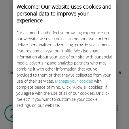
Welcome! Our website uses cookies and
personal data to improve your
experience
For a smooth and effective browsing experience on
Seleziona il tuo paese di
our website, we use cookies to personalise content,
residenza e scegli di
deliver personalised advertising, provide social media
iscriverti con
features and analyse our traffic. We also share
information about your use of our site with our social
*
"Altri fornitori"
.
media, advertising and analytics partners who may
combine it with other information that you've
*
Visita la nostra pagina di
ASSISTENZA
per vedere se i servizi di
provided to them or that they've collected from your
connessione Ubigi sono disponibili nel tuo paese.
use of their services.
Manage your cookies
with
complete peace of mind. Click "Allow all cookies" if
you agree with the use of all of our cookies. Or click
"Select" if you want to customise your cookie
settings on our website.
Crea il tuo account Ubigi
e connettiti ​