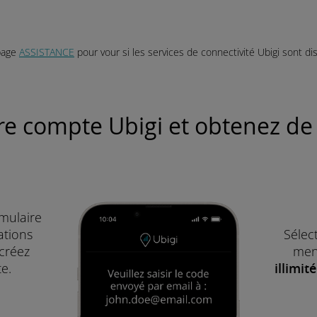
page
ASSISTANCE
pour vour si les services de connectivité Ubigi sont di
re compte Ubigi et obtenez de l
rmulaire
ations
Sélect
 créez
men
e.
illimité