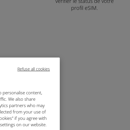
vérifier le status de votre
profil eSIM.
Refuse all cookies
o personalise content,
ffic. We also share
lytics partners who may
llected from your use of
ookies" if you agree with
 settings on our website.