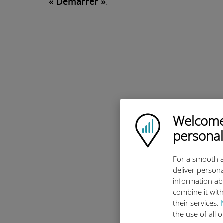
« Démarrer »
.
Welcome!
Ubigi logo
personal
For a smooth a
deliver persona
information ab
combine it with
their services.
the use of all 