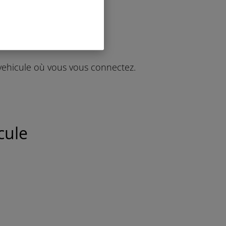
r vehicule où vous vous connectez.
cule